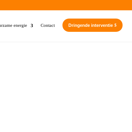
Dringende interventie
rzame energie
Contact
armtepomp
cs
Hybride warmtepomp
$