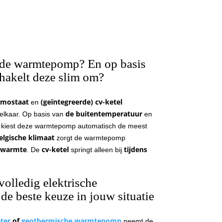
ide warmtepomp? En op basis
chakelt deze slim om?
rmostaat
(geïntegreerde) cv-ketel
en
de buitentemperatuur
elkaar. Op basis van
en
kiest deze warmtepomp automatisch de meest
elgische klimaat
zorgt de warmtepomp
 warmte
cv-ketel
tijdens
. De
springt alleen bij
volledig elektrische
e beste keuze in jouw situatie
ter
of
geothermische warmtepomp
neemt de