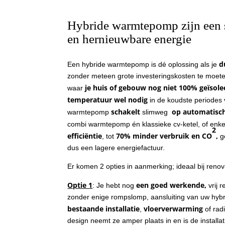
Hybride warmtepomp zijn een 
en hernieuwbare energie
d
Een hybride warmtepomp is dé oplossing als je
zonder meteen grote investeringskosten te moete
je huis of gebouw nog niet 100% geïsole
waar
temperatuur wel nodig
in de koudste periodes 
schakelt
op automatisch
warmtepomp
slimweg
combi warmtepomp én klassieke cv-ketel, of enkel
2
efficiëntie
70% minder verbruik en CO
,
, tot
g
dus een lagere energiefactuur.
Er komen 2 opties in aanmerking; ideaal bij renov
Optie 1
een goed werkende,
: Je hebt nog
vrij 
zonder enige rompslomp, aansluiting van uw hy
bestaande installatie
vloerverwarming
,
of rad
design neemt ze amper plaats in en is de installat