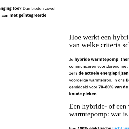
anging toe
? Dan bieden zowel
met geïntegreerde
n aan
Hoe werkt een hybr
van welke criteria s
hybride warmtepomp
the
Je
,
communiceren voortdurend met 
de actuele energieprijzen
zelfs
B
voordelige warmtebron. In ons
70–80% van de
gemiddeld voor
koude pieken
.
Een hybride- of een 
warmtepomp: wat is d
100% elektrische
lucht wa
Een