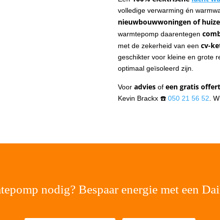
volledige verwarming én warmwat
nieuwbouwwoningen of huizen
comb
warmtepomp daarentegen
cv-ke
met de zekerheid van een
geschikter voor kleine en grote 
optimaal geïsoleerd zijn.
advies
een gratis offer
Voor
of
Kevin Brackx ☎️
050 21 56 52
. W
tepomp nodig? Bespaar energie met een Da