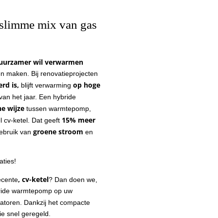
slimme mix van gas
uurzamer wil verwarmen
n maken. Bij renovatieprojecten
erd is,
op hoge
blijft verwarming
van het jaar. Een hybride
e wijze
tussen warmtepomp,
15% meer
 cv-ketel. Dat geeft
groene stroom
ebruik van
en
aties!
, cv-ketel
recente
? Dan doen we,
bride warmtepomp op uw
iatoren. Dankzij het compacte
ie snel geregeld.