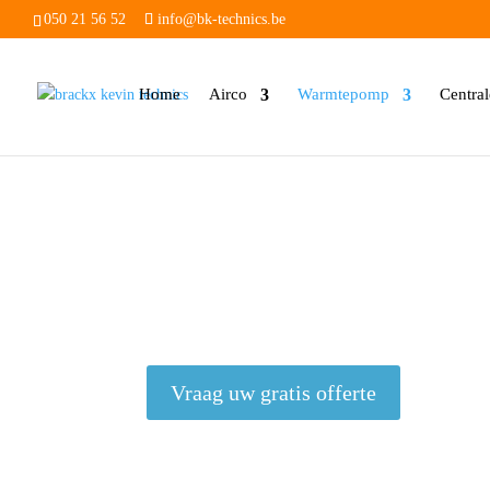
050 21 56 52
info@bk-technics.be
Home
Airco
Warmtepomp
Centra
Vraag uw gratis offerte